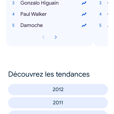
Gonzalo Higuain
Go
Paul Walker
Co
Damoche
An
Découvrez les tendances
2012
2011