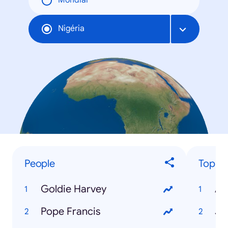
Mondial
Nigéria
People
Top Tr
Goldie Harvey
AS
Pope Francis
JA