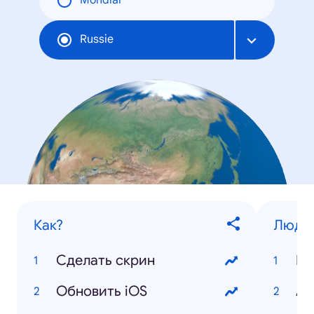
Mondial
Russie
Как?
Люди
Сделать скрин
По
Обновить iOS
Ан