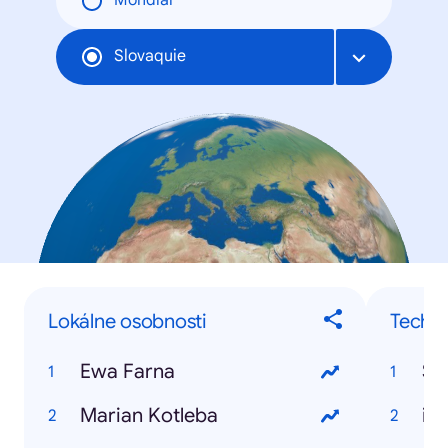
Mondial
Slovaquie
Lokálne osobnosti
Techno
Ewa Farna
Sa
Marian Kotleba
iP