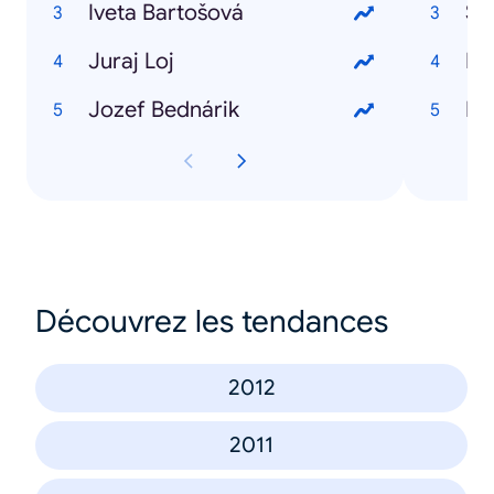
Iveta Bartošová
So
Juraj Loj
HT
Jozef Bednárik
HT
Découvrez les tendances
2012
2011