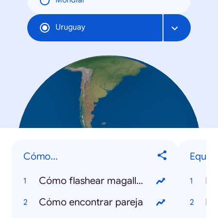
Mondial
Uruguay
Cómo...
Equipo
Cómo flashear magallanes
Na
Cómo encontrar pareja
Pe