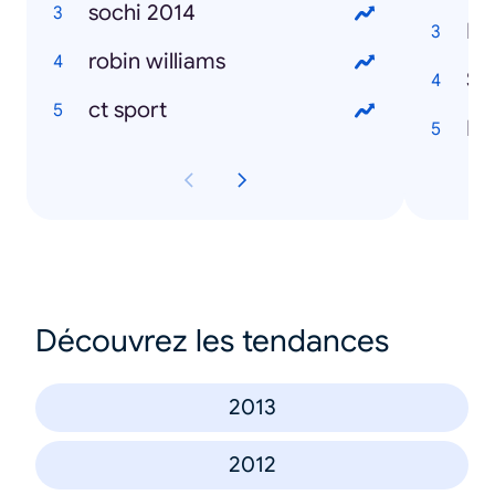
sochi 2014
Maj
robin williams
Šá
ct sport
Ma
Découvrez les tendances
2013
2012