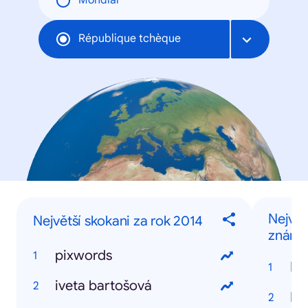
Mondial
République tchèque
Největ
Největší skokani za rok 2014
známý
pixwords
Iv
iveta bartošová
Ev