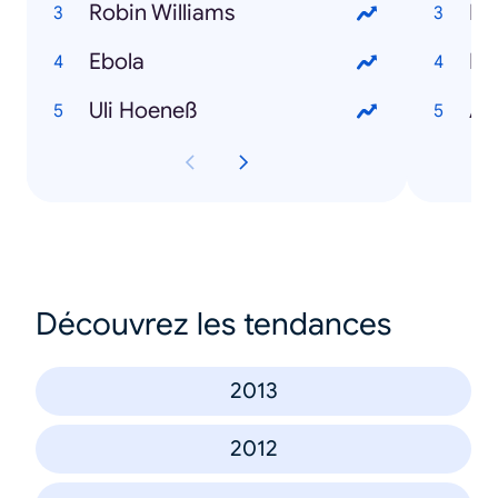
Robin Williams
Bö
Ebola
Mi
Uli Hoeneß
An
Découvrez les tendances
2013
2012