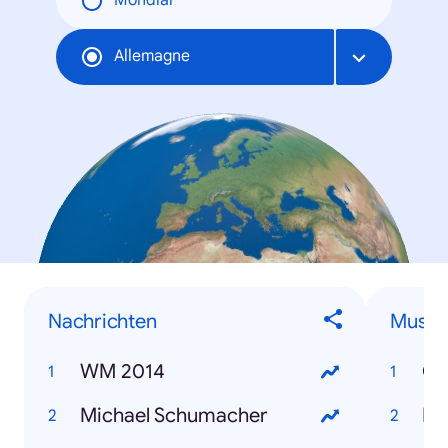
Mondial
Allemagne
Nachrichten
Musik
WM 2014
Co
Michael Schumacher
ES