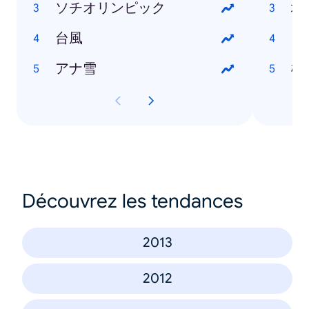
ソチオリンピック
塩
台風
ざ
アナ雪
橋
Découvrez les tendances
2013
2012