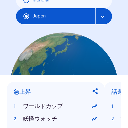
Mondial
Japon
急上昇
話題
ワールドカップ
小
妖怪ウォッチ
浅