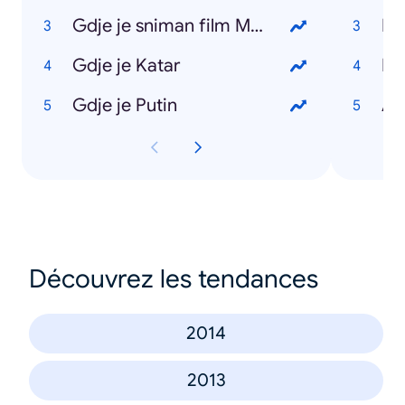
Gdje je sniman film Maršal
Gdje je Katar
Ke
Gdje je Putin
Ar
Découvrez les tendances
2014
2013