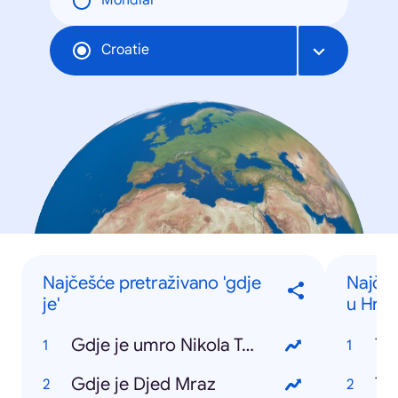
Mondial
Croatie
Najčešće pretraživano 'gdje
Najčeš
je'
u Hrva
Gdje je umro Nikola Tesla
Ti
Gdje je Djed Mraz
To