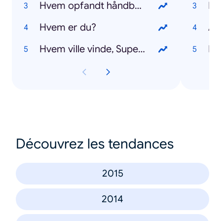
Hvem opfandt håndbold?
Pr
Hvem er du?
Al
Hvem ville vinde, Superman eller Thor?
Me
Découvrez les tendances
2015
2014