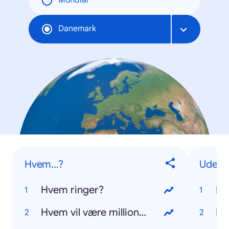
Mondial
Danemark
Hvem...?
Udenl
Hvem ringer?
Da
Hvem vil være millionær?
Do