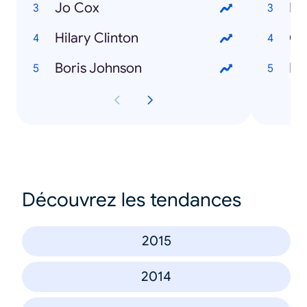
Jo Cox
Ho
Hilary Clinton
Ca
Boris Johnson
Ke
Découvrez les tendances
2015
2014