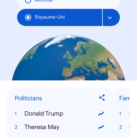
Mondial
Royaume-Uni
Politicians
Famo
Donald Trump
Me
Theresa May
St