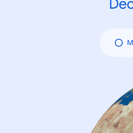
Déc
M