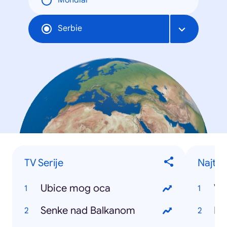
Mondial
Serbie
TV Serije
Najtra
Ubice mog oca
Vr
Senke nad Balkanom
Eu