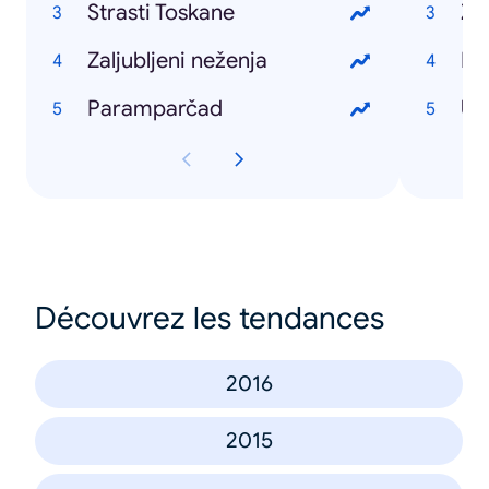
Strasti Toskane
Za
Zaljubljeni neženja
Pi
Paramparčad
Ub
Découvrez les tendances
2016
2015