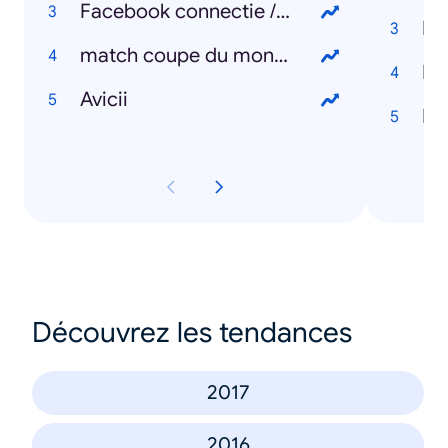
Facebook connectie / connexion
Bo
match coupe du monde
Li
Avicii
Dr
Découvrez les tendances
2017
2016