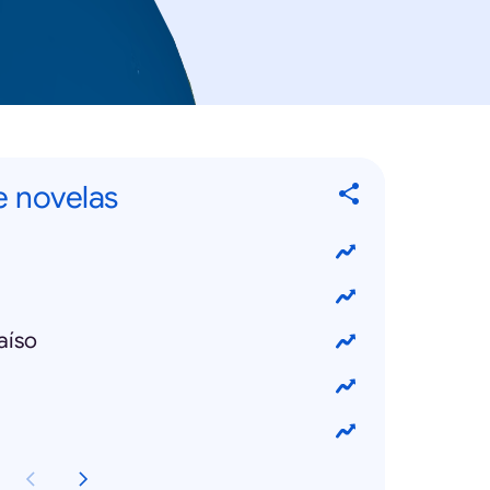
e novelas
aíso