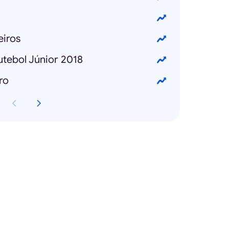
iros
tebol Júnior 2018
ro