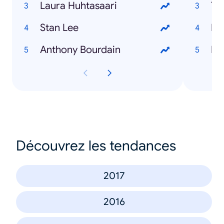
Laura Huhtasaari
Tu
Stan Lee
Ku
Anthony Bourdain
Ka
Découvrez les tendances
2017
2016