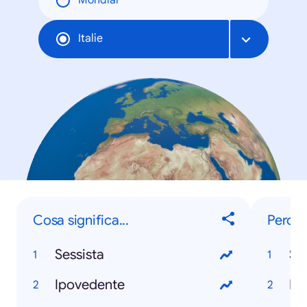
Mondial
Italie
Cosa significa...
Perché
Sessista
Si
Ipovedente