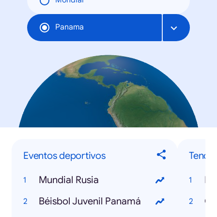
Mondial
Panama
Eventos deportivos
Tende
Mundial Rusia
Mu
Béisbol Juvenil Panamá
Ce