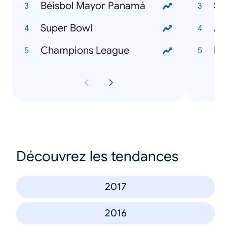
Béisbol Mayor Panamá
St
Super Bowl
Avi
Champions League
Bé
Découvrez les tendances
2017
2016