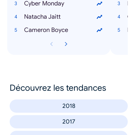
Cyber Monday
El
Natacha Jaitt
Ca
Cameron Boyce
Pe
Découvrez les tendances
2018
2017