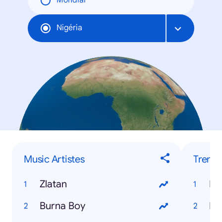
Mondial
Nigéria
Music Artistes
Trendi
Zlatan
Burna Boy
Ho