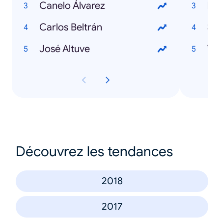
Canelo Álvarez
Fi
Carlos Beltrán
Su
José Altuve
Wi
Découvrez les tendances
2018
2017