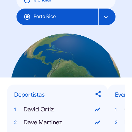
Mondial
Porto Rico
Deportistas
Evento
David Ortiz
Co
Dave Martinez
NB