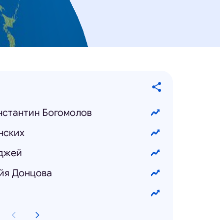
нстантин Богомолов
нских
лджей
йя Донцова