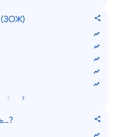
? (ЗОЖ)
...?