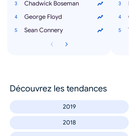
Chadwick Boseman
Fi
George Floyd
Co
Sean Connery
To
Découvrez les tendances
2019
2018