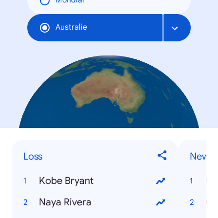
Mondial
Australie
Loss
News 
Kobe Bryant
US
Naya Rivera
Co