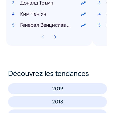
Доналд Тръмп
wo
Ким Чен Ун
Генерал Венцислав Мутафчийски
Découvrez les tendances
2019
2018