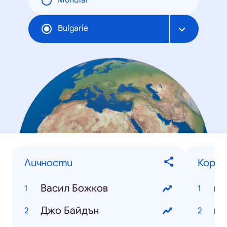
Mondial
Bulgarie
Личности
Корон
Васил Божков
ко
Джо Байдън
ко