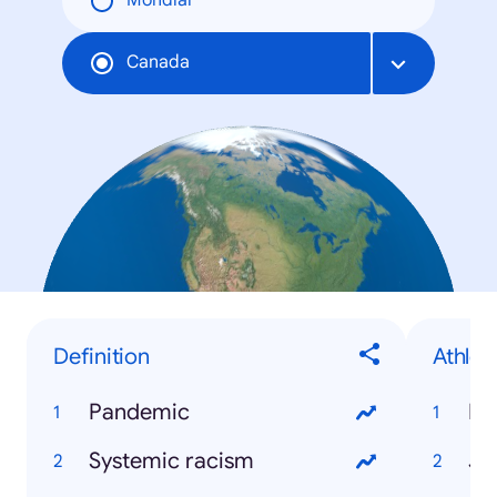
Mondial
Canada
Definition
Athlet
Pandemic
Ry
Systemic racism
Ja