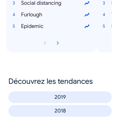
Social distancing
Bu
Furlough
Ty
Epidemic
Ru
Découvrez les tendances
2019
2018