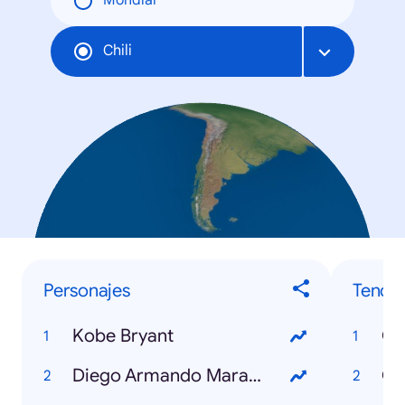
Mondial
Chili
Personajes
Tende
Kobe Bryant
Co
Diego Armando Maradona
Co