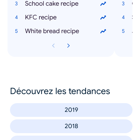
School cake recipe
Ch
KFC recipe
Sk
White bread recipe
Découvrez les tendances
2019
2018