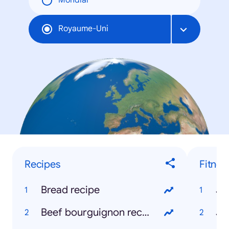
Mondial
Royaume-Uni
Recipes
Fitnes
Bread recipe
Jo
Beef bourguignon recipe
Jo