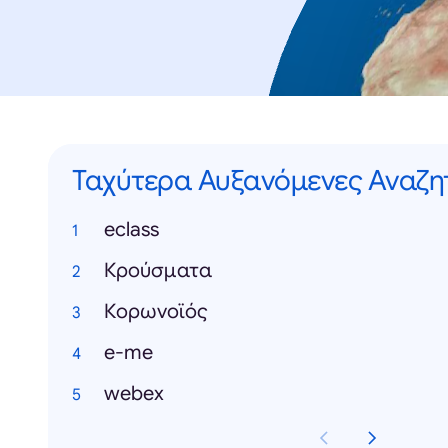
Ταχύτερα Αυξανόμενες Αναζη
eclass
Κρούσματα
Κορωνοϊός
e-me
webex