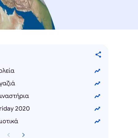
ολεία
γαζιά
υμναστήρια
Friday 2020
μοτικά