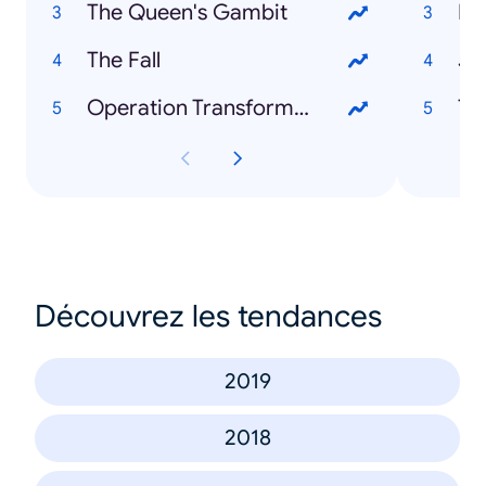
The Queen's Gambit
Li
The Fall
Jo
Operation Transformation
Te
Découvrez les tendances
2019
2018