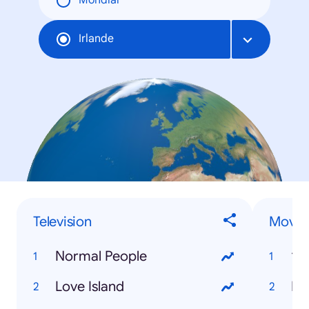
Mondial
Irlande
Television
Movie
Normal People
19
Love Island
Pa