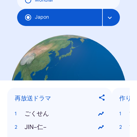
Mondial
Japon
再放送ドラマ
作り
ごくせん
マ
JIN−仁−
マ