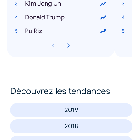
Kim Jong Un
IP
Donald Trump
Ch
Pu Riz
In
Découvrez les tendances
2019
2018