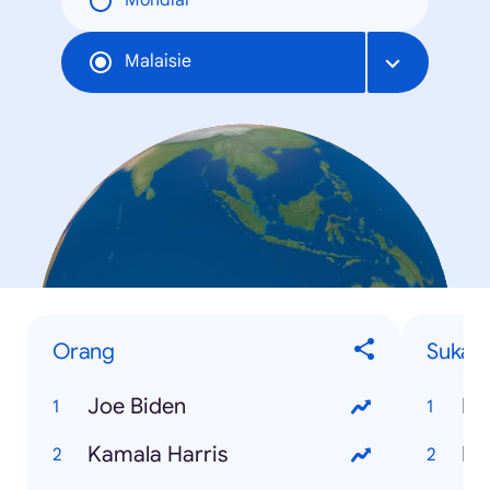
Mondial
Malaisie
Orang
Sukan
Joe Biden
Kamala Harris
NB