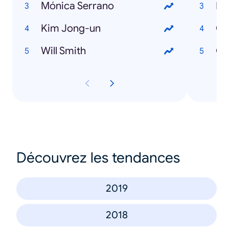
Mónica Serrano
Ma
Kim Jong-un
Ch
Will Smith
Ge
Découvrez les tendances
2019
2018