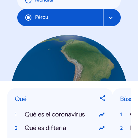
Mondial
Pérou
Qué
Búsqu
Qué es el coronavirus
Co
Qué es difteria
Bo