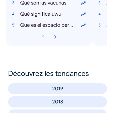
Qué son las vacunas
Ap
Qué significa uwu
Pa
Que es el espacio personal
Z
Découvrez les tendances
2019
2018