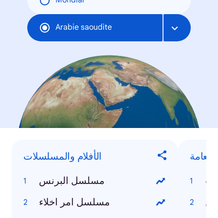
Mondial
Arabie saoudite
العامة
الأفلام والمسلسلات
مب
مسلسل البرنس
ين
مسلسل امر اخلاء