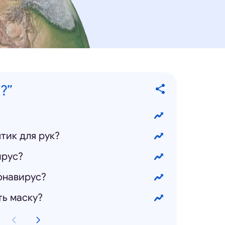
?”
тик для рук?
ирус?
онавирус?
ть маску?