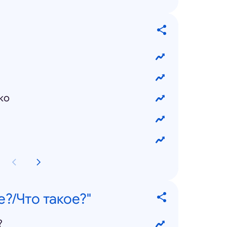
ко
е?/Что такое?"
?