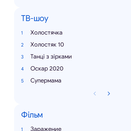
ТВ-шоу
Холостячка
Холостяк 10
Танці з зірками
Оскар 2020
Супермама
Фільм
Заражение