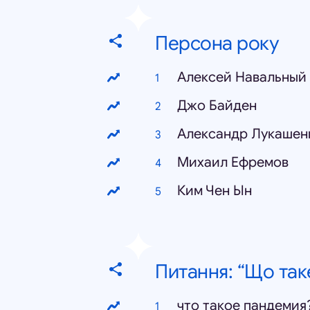
Персона року
Алексей Навальный
Джо Байден
Александр Лукашен
Михаил Ефремов
Ким Чен Ын
Питання: “Що так
что такое пандемия