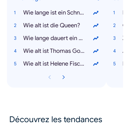
Wie lange ist ein Schnelltest gültig?
Bu
Wie alt ist die Queen?
Co
Wie lange dauert ein PCR-Test?
Za
Wie alt ist Thomas Gottschalk?
Af
Wie alt ist Helene Fischer?
Isr
Découvrez les tendances