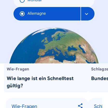
Mondial
Allemagne
Wie-Fragen
Schlagze
Wie lange ist ein Schnelltest
Bundes
gültig?
Wie-Fragen
Schlag