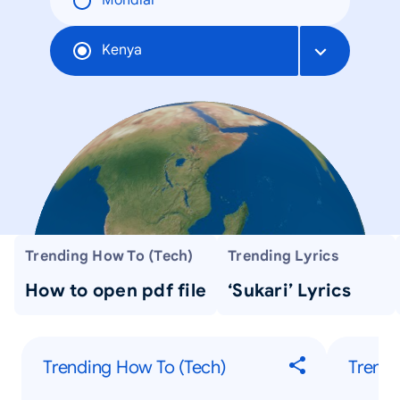
Mondial
Kenya
Trending How To (Tech)
Trending Lyrics
How to open pdf file
‘Sukari’ Lyrics
Trending How To (Tech)
Trendi