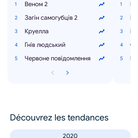
Веном 2
По
Загін самогубців 2
Кв
Круелла
iP
Гнів людський
Си
Червоне повідомлення
Découvrez les tendances
2020