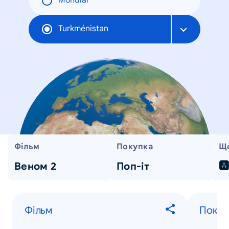
Mondial
Turkménistan
Фільм
Покупка
Що
Веном 2
Поп-іт

Фільм
Покуп