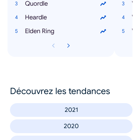
Quordle
Wh
Heardle
Wh
Elden Ring
Wh
Découvrez les tendances
2021
2020