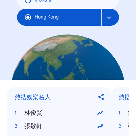
Mondial
Hong Kong
熱搜娛樂名人
熱搜
林俊賢
疫
張敬軒
強