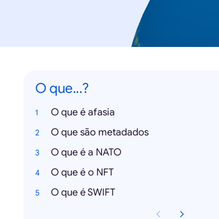
O que...?
O que é afasia
O que são metadados
O que é a NATO
O que é o NFT
O que é SWIFT