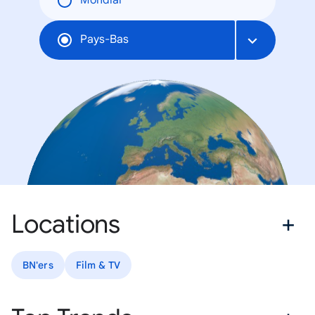
Mondial
Pays-Bas
Locations
BN'ers
Film & TV