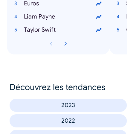
Euros
Sa
Liam Payne
Bo
Taylor Swift
Cr
Découvrez les tendances
2023
2022