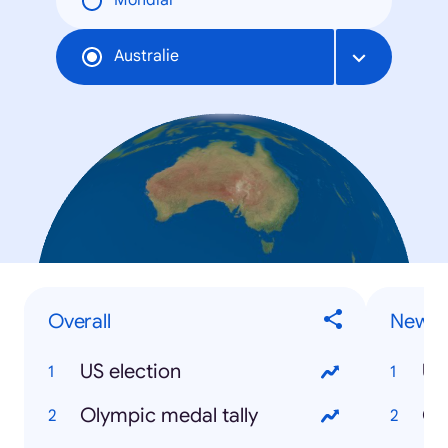
Mondial
Australie
Overall
News 
US election
US
Olympic medal tally
Ol