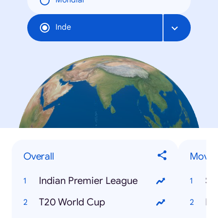
Mondial
Inde
Overall
Movie
Indian Premier League
St
T20 World Cup
Ka