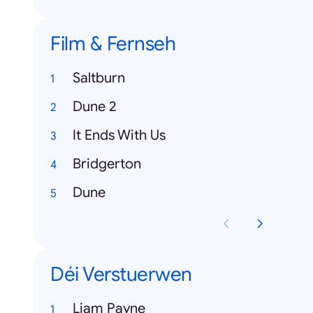
Film & Fernseh
Saltburn
Dune 2
It Ends With Us
Bridgerton
Dune
Déi Verstuerwen
Liam Payne