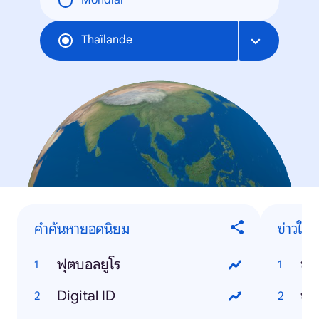
Mondial
Thaïlande
คำค้นหายอดนิยม
ข่าวใน
ฟุตบอลยูโร
ข่า
Digital ID
ข่า