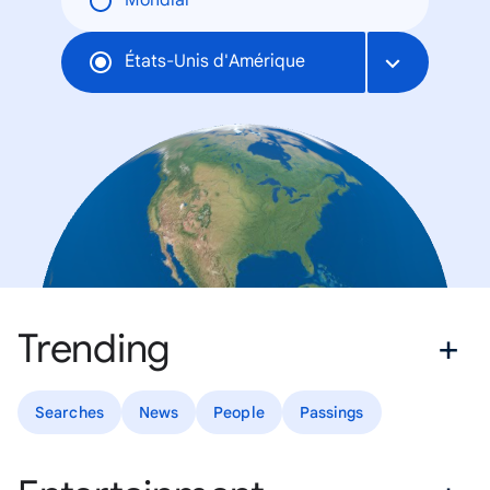
Mondial
États-Unis d'Amérique
Trending
Searches
News
People
Passings