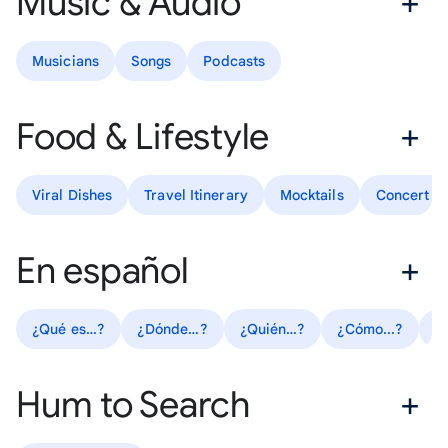
Music & Audio
Musicians
Songs
Podcasts
Food & Lifestyle
Viral Dishes
Travel Itinerary
Mocktails
Concert Ou
En español
¿Qué es…?
¿Dónde…?
¿Quién…?
¿Cómo...?
R
Hum to Search