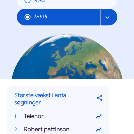
વૈશ્વિક
ડેનમાર્ક
Største vækst i antal
søgninger
Telenor
Robert pattinson