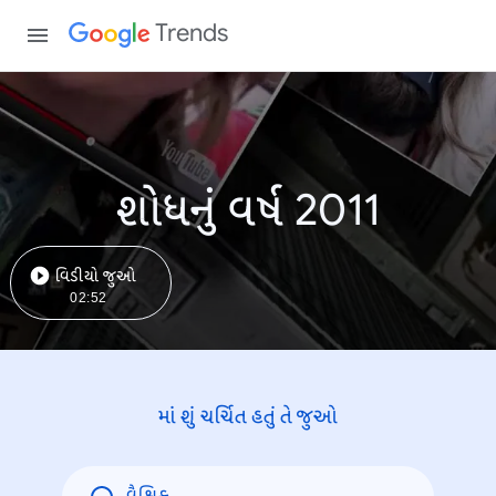
Trends
શોધનું વર્ષ 2011
વિડીયો જુઓ
02:52
માં શું ચર્ચિત હતું તે જુઓ