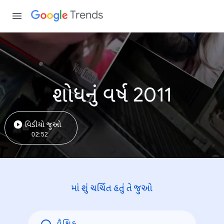
Trends
શોધનું વર્ષ 2011
વિડીયો જુઓ
02:52
માં શું ચર્ચિત હતું તે જુઓ