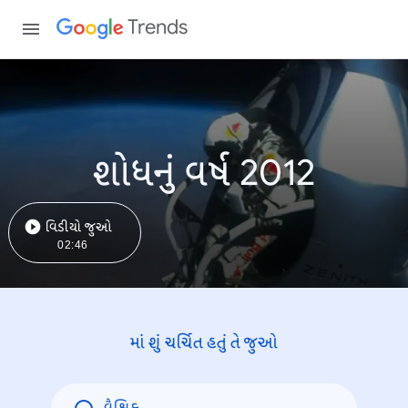
Trends
શોધનું વર્ષ 2012
વિડીયો જુઓ
02:46
માં શું ચર્ચિત હતું તે જુઓ